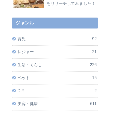
をリサーチしてみました！
ジャンル
育児
92
レジャー
21
生活・くらし
226
ペット
15
DIY
2
美容・健康
611