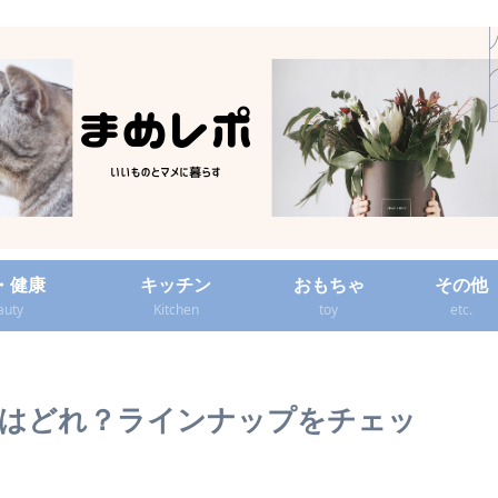
・健康
キッチン
おもちゃ
その他
auty
Kitchen
toy
etc.
はどれ？ラインナップをチェッ