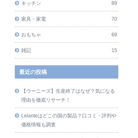
キッチン
89
家具・家電
70
おもちゃ
69
雑記
15
最近の投稿
【ウーニーズ】生産終了はなぜ？気になる
理由を徹底リサーチ！
Lelanteはどこの国の製品？口コミ・評判や
価格情報も調査