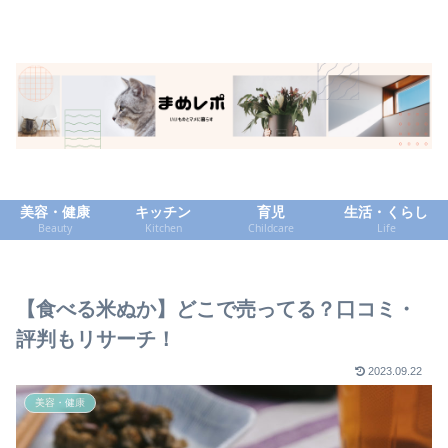
美容・健康
キッチン
育児
生活・くらし
Beauty
Kitchen
Childcare
Life
【食べる米ぬか】どこで売ってる？口コミ・
評判もリサーチ！
2023.09.22
美容・健康