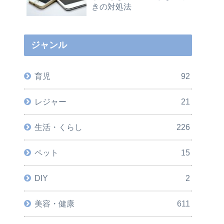
きの対処法
ジャンル
育児
92
レジャー
21
生活・くらし
226
ペット
15
DIY
2
美容・健康
611