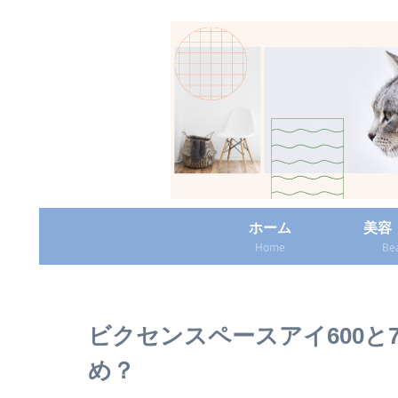
ホーム
美容
Home
Be
ビクセンスペースアイ600と
め？