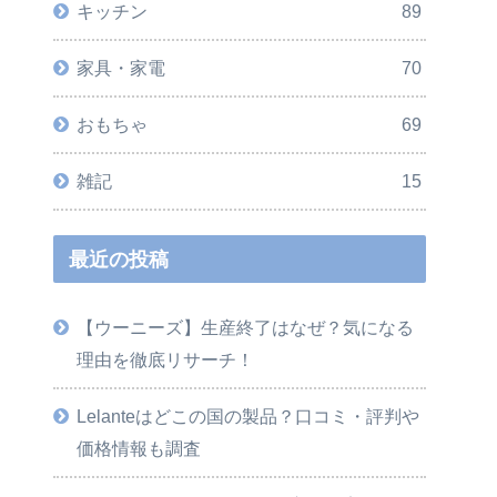
キッチン
89
家具・家電
70
おもちゃ
69
雑記
15
最近の投稿
【ウーニーズ】生産終了はなぜ？気になる
理由を徹底リサーチ！
Lelanteはどこの国の製品？口コミ・評判や
価格情報も調査