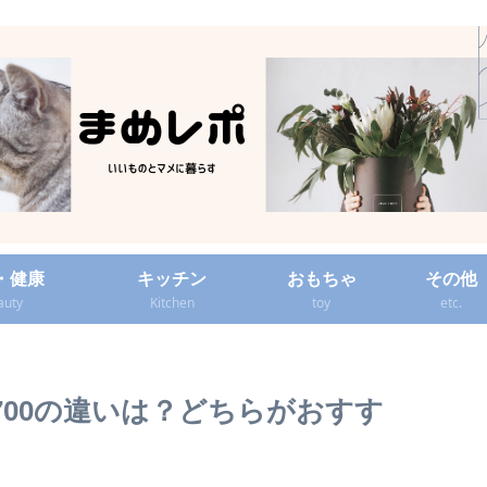
・健康
キッチン
おもちゃ
その他
auty
Kitchen
toy
etc.
700の違いは？どちらがおすす