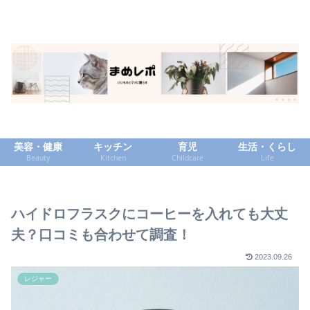
美容・健康
キッチン
育児
生活・くらし
Beauty
Kitchen
Childcare
Life
ハイドロフラスクにコーヒーを入れても大丈
夫？口コミも合わせて調査！
2023.09.26
レジャー