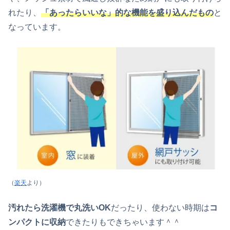
れたり、
「あったらいいな」的な機能を盛り込んだもの
と
なっています。
（
楽天
より）
汚れたら洗濯機で丸洗いOK
だったり、使わない時期は
コ
ンパクトに収納
できたりもできちゃいます＾＾