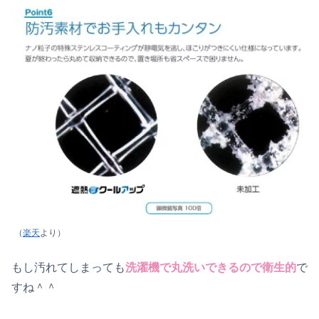
（
楽天
より）
もし汚れてしまっても
洗濯機で丸洗いできるので衛生的
で
すね＾＾