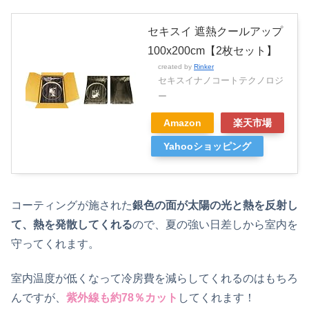
セキスイ 遮熱クールアップ
100x200cm【2枚セット】
created by
Rinker
セキスイナノコートテクノロジ
ー
Amazon
楽天市場
Yahooショッピング
コーティングが施された
銀色の面が太陽の光と熱を反射し
て、熱を発散してくれる
ので、夏の強い日差しから室内を
守ってくれます。
室内温度が低くなって冷房費を減らしてくれるのはもちろ
んですが、
紫外線も約78％カット
してくれます！