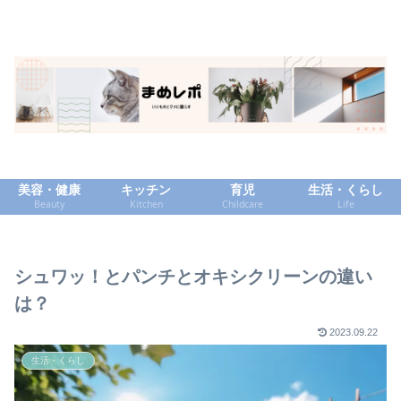
美容・健康
キッチン
育児
生活・くらし
Beauty
Kitchen
Childcare
Life
シュワッ！とパンチとオキシクリーンの違い
は？
2023.09.22
生活・くらし