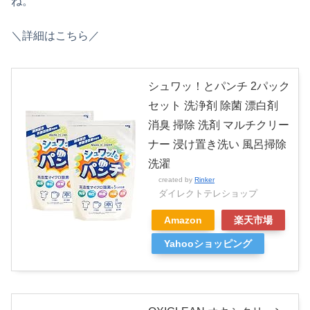
ね。
＼詳細はこちら／
シュワッ！とパンチ 2パック
セット 洗浄剤 除菌 漂白剤
消臭 掃除 洗剤 マルチクリー
ナー 浸け置き洗い 風呂掃除
洗濯
created by
Rinker
ダイレクトテレショップ
Amazon
楽天市場
Yahooショッピング