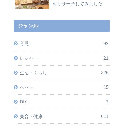
をリサーチしてみました！
ジャンル
育児
92
レジャー
21
生活・くらし
226
ペット
15
DIY
2
美容・健康
611