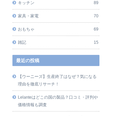
キッチン
89
家具・家電
70
おもちゃ
69
雑記
15
最近の投稿
【ウーニーズ】生産終了はなぜ？気になる
理由を徹底リサーチ！
Lelanteはどこの国の製品？口コミ・評判や
価格情報も調査