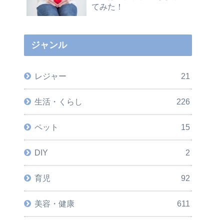
てみた！
ジャンル
レジャー
21
生活・くらし
226
ペット
15
DIY
2
育児
92
美容・健康
611