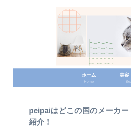
ホーム
美容
Home
Be
peipaiはどこの国のメー
紹介！