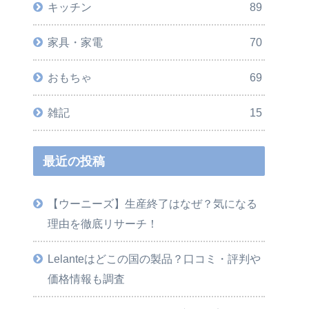
キッチン
89
家具・家電
70
おもちゃ
69
雑記
15
最近の投稿
【ウーニーズ】生産終了はなぜ？気になる
理由を徹底リサーチ！
Lelanteはどこの国の製品？口コミ・評判や
価格情報も調査