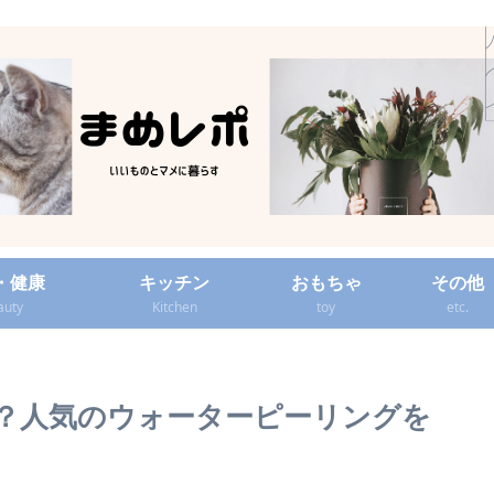
・健康
キッチン
おもちゃ
その他
auty
Kitchen
toy
etc.
カー？人気のウォーターピーリングを