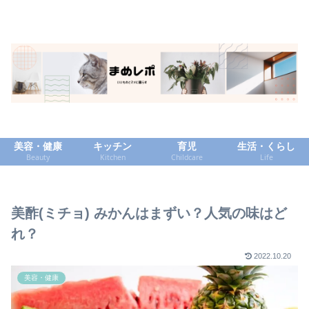
美容・健康
キッチン
育児
生活・くらし
Beauty
Kitchen
Childcare
Life
美酢(ミチョ) みかんはまずい？人気の味はど
れ？
2022.10.20
美容・健康