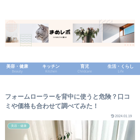
美容・健康
キッチン
育児
生活・くらし
Beauty
Kitchen
Childcare
Life
フォームローラーを背中に使うと危険？口コ
ミや価格も合わせて調べてみた！
2024.01.19
美容・健康