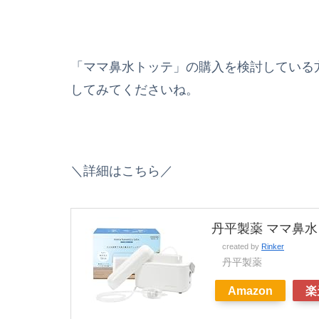
「ママ鼻水トッテ」の購入を検討している
してみてくださいね。
＼詳細はこちら／
丹平製薬 ママ鼻水
created by
Rinker
丹平製薬
Amazon
楽