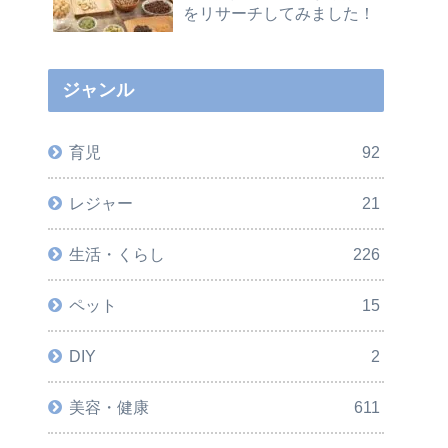
をリサーチしてみました！
ジャンル
育児
92
レジャー
21
生活・くらし
226
ペット
15
DIY
2
美容・健康
611