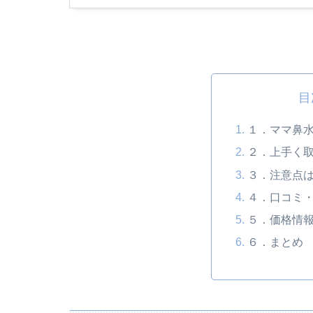
目
１．ママ鼻
２．上手く
３．注意点
４．口コミ
５．価格情
６．まとめ