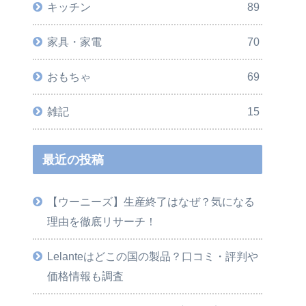
キッチン
89
家具・家電
70
おもちゃ
69
雑記
15
最近の投稿
【ウーニーズ】生産終了はなぜ？気になる
理由を徹底リサーチ！
Lelanteはどこの国の製品？口コミ・評判や
価格情報も調査