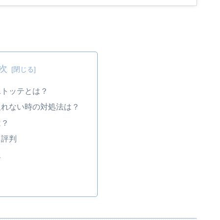
次
水トッテとは？
取れない時の対処法は？
は？
・評判
報