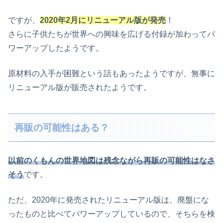
ですが
、
2020年2月にリニューアル版が発売
！
さらに子供たちが世界への興味を広げる付録が加わってパ
ワーアップしたようです。
原材料の入手が困難という話もあったようですが、無事に
リニューアル版が販売されたようです。
再販の可能性はある？
以前
の
くもんの世界地図
は
残念ながら再販
の
可能性
は
なさ
そう
です
。
ただ、2020
年に
発売されたリニューアル版は、廃盤にな
ったものと比べてパワーアップしているので、そちらを検