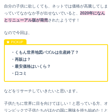
自分
の
子供に欲しくても、ネットでは価格
が
高騰してしま
っていてなかなか手が出せないでいると、
2020年になん
とリニューアル版が発売
されたようです！
なので今回は
、
・
くもん世界地図パズルは生産終了？
・
再販は？
・
最安価格はいくら？
・
口コミ
などをリサーチしていきたいと思います
。
子供たちに世界に目を向けてほしい！
と
思っている方、オ
リンピックで子供たちがほかの国に興味を持ち始めた！と