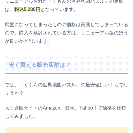
リニューアルされた「くもんの世界地図パズル」の定価
は、
税込5,280円
となっています。
廃盤
に
なってしまったもの
の
価格
は
高騰してしまっている
ので
、
購入を検討されている方は、リニューアル版のほう
が良いかと思います
。
安く買える販売店舗は？
では、
「
くもんの世界地図パズル
」
の最安値はいくらでし
ょうか？
大手通販サイトのAmazon、楽天、Yahoo！で価格を比較
してみました。