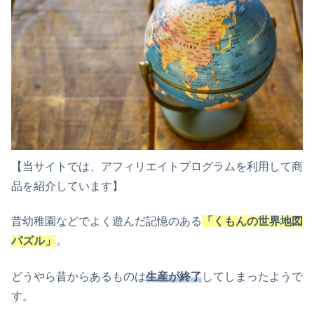
【当サイトでは、アフィリエイトプログラムを利用して商
品を紹介しています】
昔幼稚園などで
よく遊んだ記憶のある
「
くもん
の
世界地図
パズル
」
。
どうやら昔からあるものは
生産
が
終了
してしまったようで
す
。