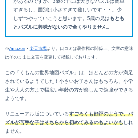
があるのですが、3歳の子には大きなパズルは簡単
すぎるし、国別は小さすぎて難しいです・・。少
しずつやっていこうと思います。5歳の兄は
もとも
とパズルに興味がないので全くやりません。
※
Amazon
・
楽天市場
より。
口コミは著作権の関係上、文章の意味
はそのままに文言を変更して掲載しております。
この
「
くもんの世界地図パズル
」は、
ほとんどの方が満足
されているようでした！小さいお子さんはもちろん、小学
生や大人の方まで幅広い年齢の方が楽しんで勉強ができる
ようです。
リニューアル版についている
すごろく
も
好評のようで、パ
ズル
が
苦手
な子は
そちらから初めてみるのもよいかも
しれ
ません。