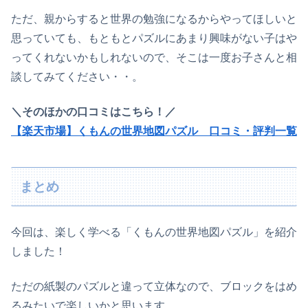
ただ、親からすると世界の勉強になるからやってほしいと
思っていても、もともとパズル
に
あまり興味
が
ない子
は
や
ってくれないかもしれないので
、
そこは一度お子さんと相
談してみてください・・。
＼そのほかの口コミはこちら！／
【楽天市場】くもんの世界地図パズル 口コミ・評判一覧
まとめ
今回は
、
楽しく学べる
「
くもん
の
世界地図パズル」を紹介
しました！
ただの紙製のパズルと違って立体なので、ブロックをはめ
るみたいで楽しいかと思います。