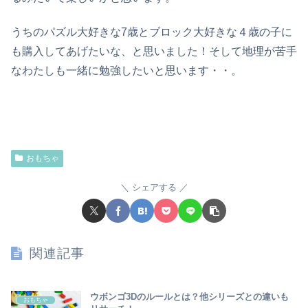
うちのパズル大好き
な
7歳
と
ブロック大好き
な４歳の子に
も
購入してあげたいな
、
と思いました
！
そして地理が苦手
なわたしも一緒に勉強したいと思います・・。
おもちゃ
シェアする
関連記事
ウボンゴ3Dのルールとは？他シリーズとの違いも
おもちゃ