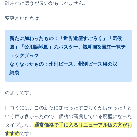
討されたほうが良いかもしれません。
変更された
点は、
新たに加わったもの
：「
世界遺産すごろく
」「
気候
図
」「
公用語地図
」の
ポスター、
説明書
&
国旗一覧チ
ェックブック
なくなったもの
：州別
ピース
、
州別ピース
用の
収
納
袋
のようです。
口コミには、この新たに加わったすごろくが良かった！と
いう声が多かったので、価格の高騰している廃盤になった
タイプより、
通常価格で手に入るリニューアル版の方がお
すすめ
です♪