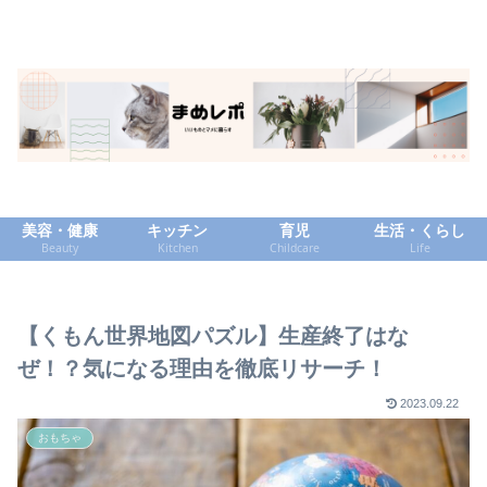
美容・健康
キッチン
育児
生活・くらし
Beauty
Kitchen
Childcare
Life
【くもん世界地図パズル】生産終了はな
ぜ！？気になる理由を徹底リサーチ！
2023.09.22
おもちゃ