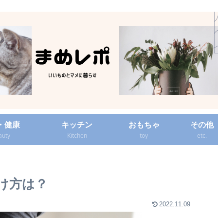
・健康
キッチン
おもちゃ
その他
auty
Kitchen
toy
etc.
け方は？
2022.11.09