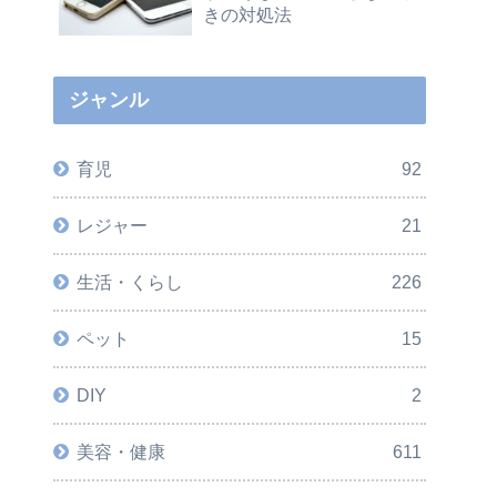
きの対処法
ジャンル
育児
92
レジャー
21
生活・くらし
226
ペット
15
DIY
2
美容・健康
611