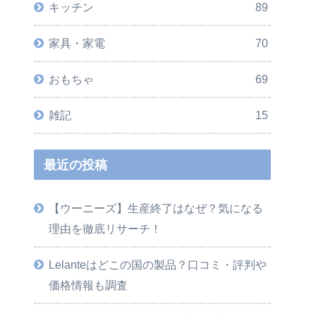
キッチン
89
家具・家電
70
おもちゃ
69
雑記
15
最近の投稿
【ウーニーズ】生産終了はなぜ？気になる
理由を徹底リサーチ！
Lelanteはどこの国の製品？口コミ・評判や
価格情報も調査