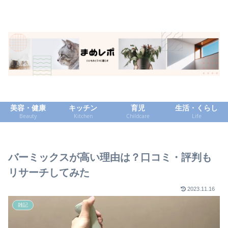
美容・健康
キッチン
育児
生活・くらし
Beauty
Kitchen
Childcare
Life
バーミックスが高い理由は？口コミ・評判も
リサーチしてみた
2023.11.16
雑記