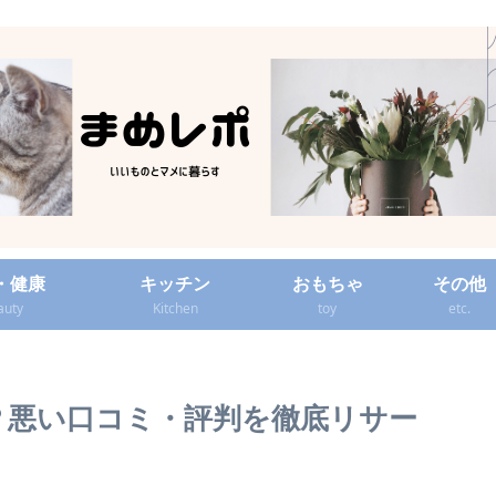
・健康
キッチン
おもちゃ
その他
auty
Kitchen
toy
etc.
し？悪い口コミ・評判を徹底リサー