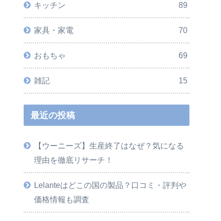
キッチン
89
家具・家電
70
おもちゃ
69
雑記
15
最近の投稿
【ウーニーズ】生産終了はなぜ？気になる
理由を徹底リサーチ！
Lelanteはどこの国の製品？口コミ・評判や
価格情報も調査