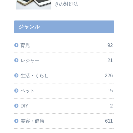
きの対処法
ジャンル
育児
92
レジャー
21
生活・くらし
226
ペット
15
DIY
2
美容・健康
611