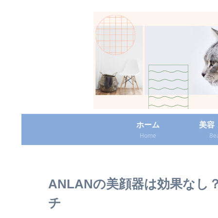
ホーム
美容
Home
Be
ANLANの美顔器は効果な
チ