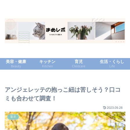
美容・健康
キッチン
育児
生活・くらし
Beauty
Kitchen
Childcare
Life
アンジェレッテの抱っこ紐は苦しそう？口コ
ミも合わせて調査！
2023.09.28
育児