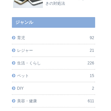
きの対処法
ジャンル
育児
92
レジャー
21
生活・くらし
226
ペット
15
DIY
2
美容・健康
611