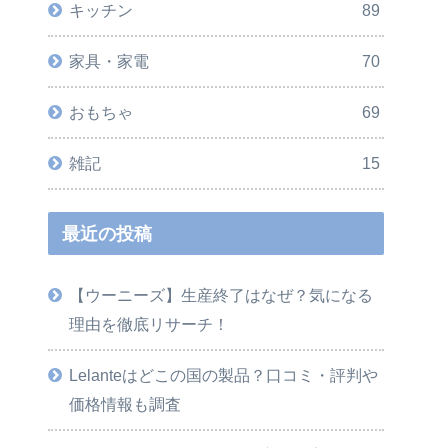
キッチン
89
家具・家電
70
おもちゃ
69
雑記
15
最近の投稿
【ウーニーズ】生産終了はなぜ？気になる
理由を徹底リサーチ！
Lelanteはどこの国の製品？口コミ・評判や
価格情報も調査