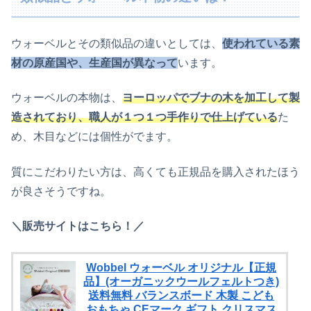
ウォーベルとその類似品の違いとしては、
使われている素
材の原産国や、生産国が異なって
います。
ウォーベルの本物は、
ヨーロッパでブナの木を加工して製
造されており、職人が１つ１つ手作りで仕上げている
た
め、木目などには個性がでます。
質にこだわりたい方は、高くても正規品を購入されたほう
が良さそうですね。
＼販売サイトはこちら！／
Wobbel ウォーベル オリジナル【正規
品】(オーガニックウールフェルトつき)
送料無料 バランスボード 木製 こども
おもちゃ CEマーク ギフト クリスマス