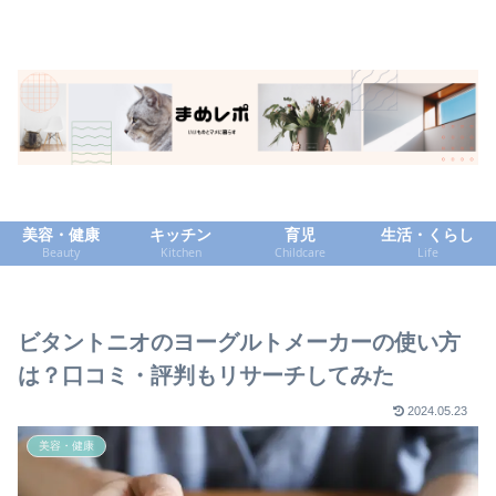
美容・健康
キッチン
育児
生活・くらし
Beauty
Kitchen
Childcare
Life
ビタントニオのヨーグルトメーカーの使い方
は？口コミ・評判もリサーチしてみた
2024.05.23
美容・健康