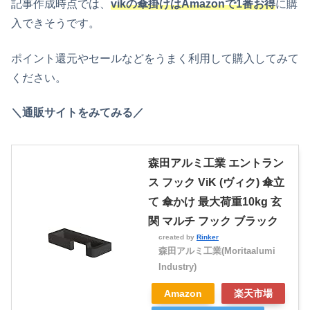
記事作成時点では、
vikの傘掛けはAmazonで1番お得
に購
入できそうです。
ポイント還元やセールなどをうまく利用して購入してみて
ください。
＼通販サイトをみてみる／
森田アルミ工業 エントラン
ス フック ViK (ヴィク) 傘立
て 傘かけ 最大荷重10kg 玄
関 マルチ フック ブラック
created by
Rinker
森田アルミ工業(Moritaalumi
Industry)
Amazon
楽天市場