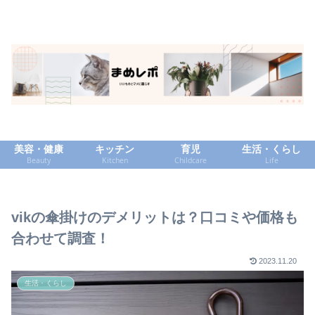
美容・健康
キッチン
育児
生活・くらし
Beauty
Kitchen
Childcare
Life
vikの傘掛けのデメリットは？口コミや価格も
合わせて調査！
2023.11.20
生活・くらし