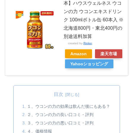
本】ハウスウェルネス ウコ
ンの力 ウコンエキスドリン
ク 100mlボトル缶 60本入 ※
北海道800円・東北400円の
別途送料加算
created by
Rinker
Amazon
楽天市場
Yahooショッピング
目次
１、ウコンの力の効果は飲んだ後にもある？
２、ウコンの力の良い口コミ・評判
３、ウコンの力の悪い口コミ・評判
４、価格情報