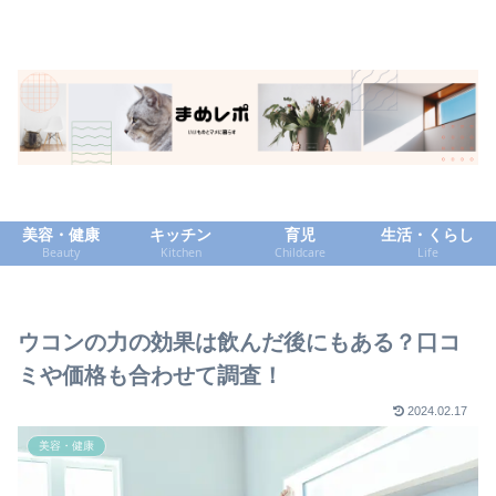
美容・健康
キッチン
育児
生活・くらし
Beauty
Kitchen
Childcare
Life
ウコンの力の効果は飲んだ後にもある？口コ
ミや価格も合わせて調査！
2024.02.17
美容・健康