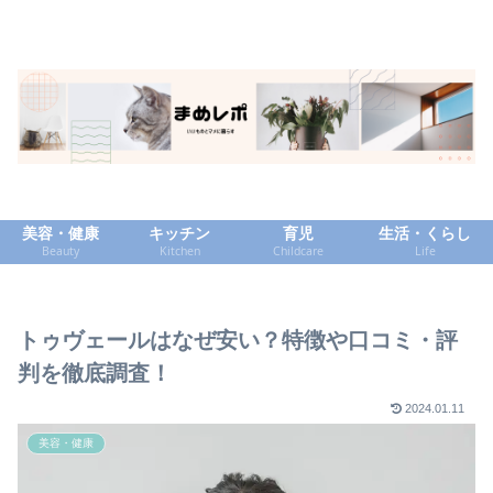
美容・健康
キッチン
育児
生活・くらし
Beauty
Kitchen
Childcare
Life
トゥヴェールはなぜ安い？特徴や口コミ・評
判を徹底調査！
2024.01.11
美容・健康