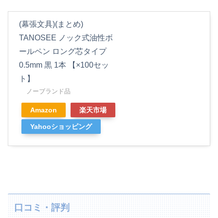
(幕張文具)(まとめ)
TANOSEE ノック式油性ボ
ールペン ロング芯タイプ
0.5mm 黒 1本 【×100セッ
ト】
ノーブランド品
Amazon
楽天市場
Yahooショッピング
口コミ・評判