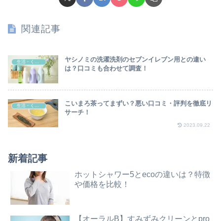
関連記事
ヤシノミの洗濯洗剤のセブンイレブン用との違い
生活・くらし
は？口コミも合わせて調査！
こいまろ茶ってまずい？悪い口コミ・評判を徹底リ
生活・くらし
サーチ！
2023.09.22
新着記事
ホットシャワー5とecoの違いは？特徴
や価格を比較！
【オーラルB】すみずみクリーンとpro