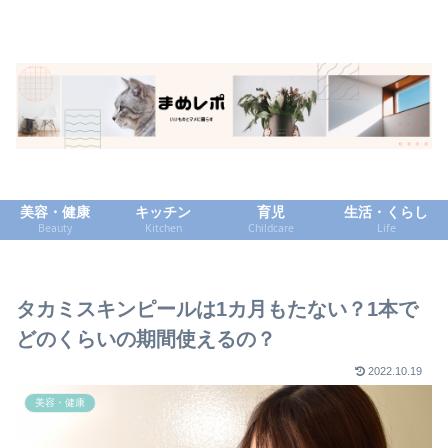
美容・健康
キッチン
育児
生活・くらし
Beauty
Kitchen
Childcare
Life
タカミスキンピールは1カ月もたない？1本で
どのくらいの期間使えるの？
2022.10.19
美容・健康