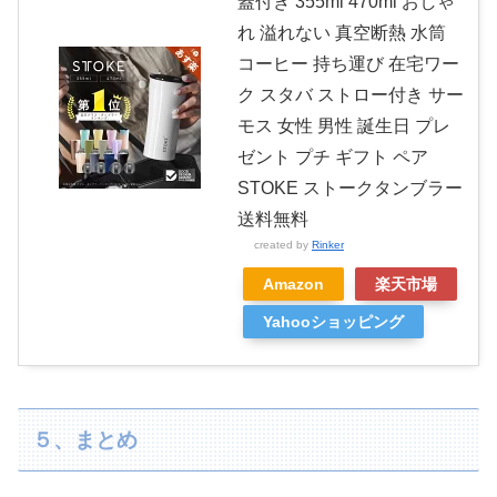
蓋付き 355ml 470ml おしゃ
れ 溢れない 真空断熱 水筒
コーヒー 持ち運び 在宅ワー
ク スタバ ストロー付き サー
モス 女性 男性 誕生日 プレ
ゼント プチ ギフト ペア
STOKE ストークタンブラー
送料無料
created by
Rinker
Amazon
楽天市場
Yahooショッピング
５、まとめ