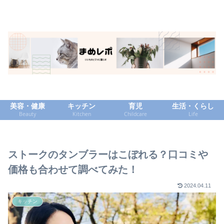
美容・健康
キッチン
育児
生活・くらし
Beauty
Kitchen
Childcare
Life
ストークのタンブラーはこぼれる？口コミや
価格も合わせて調べてみた！
2024.04.11
キッチン