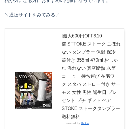
格が気になる方におすすめの記事になっています。
＼通販サイトをみてみる／
[最大600円OFF&10
倍]STTOKE ストーク こぼれ
ない タンブラー 保温 保冷
蓋付き 355ml 470ml おしゃ
れ 溢れない 真空断熱 水筒
コーヒー 持ち運び 在宅ワー
ク スタバ ストロー付き サー
モス 女性 男性 誕生日 プレ
ゼント プチ ギフト ペア
STOKE ストークタンブラー
送料無料
created by
Rinker