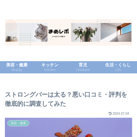
美容・健康
キッチン
育児
生活・くらし
Beauty
Kitchen
Childcare
Life
ストロングバーは太る？悪い口コミ・評判を
徹底的に調査してみた
2024.07.04
美容・健康