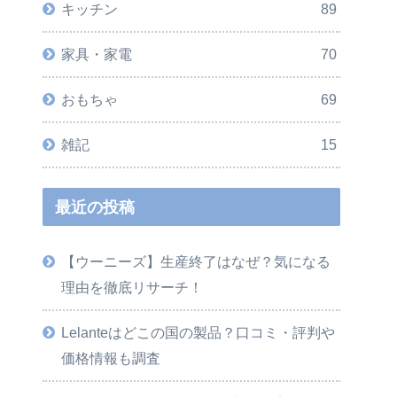
キッチン
89
家具・家電
70
おもちゃ
69
雑記
15
最近の投稿
【ウーニーズ】生産終了はなぜ？気になる
理由を徹底リサーチ！
Lelanteはどこの国の製品？口コミ・評判や
価格情報も調査