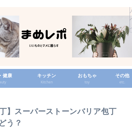
・健康
キッチン
おもちゃ
その他
auty
Kitchen
toy
etc.
丁】スーパーストーンバリア包丁
どう？