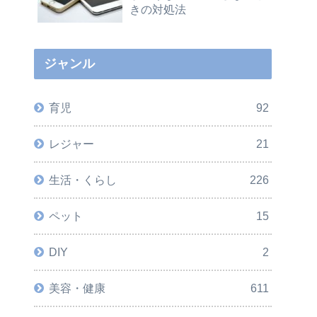
きの対処法
ジャンル
育児
92
レジャー
21
生活・くらし
226
ペット
15
DIY
2
美容・健康
611