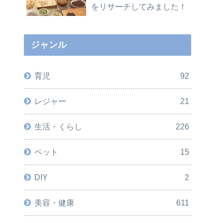
をリサーチしてみました！
ジャンル
育児
92
レジャー
21
生活・くらし
226
ペット
15
DIY
2
美容・健康
611