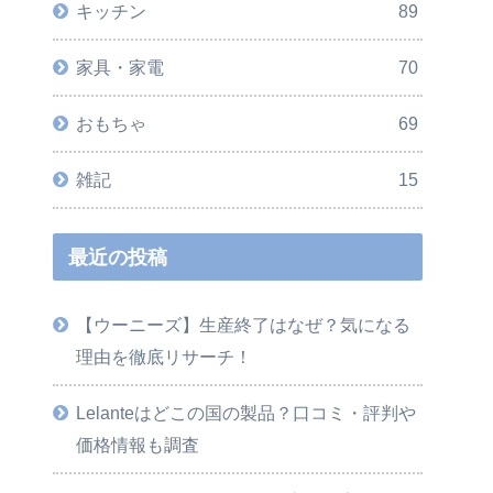
キッチン
89
家具・家電
70
おもちゃ
69
雑記
15
最近の投稿
【ウーニーズ】生産終了はなぜ？気になる
理由を徹底リサーチ！
Lelanteはどこの国の製品？口コミ・評判や
価格情報も調査