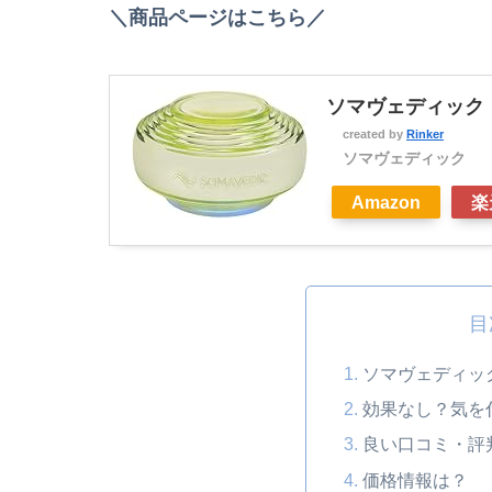
＼商品ページはこちら／
ソマヴェディック 
created by
Rinker
ソマヴェディック
Amazon
楽
目
ソマヴェディッ
効果なし？気を
良い口コミ・評
価格情報は？