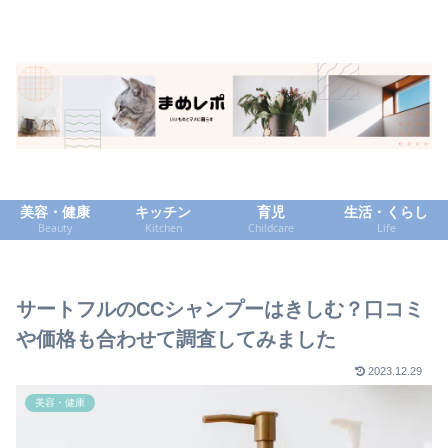
美容・健康
キッチン
育児
生活・くらし
Beauty
Kitchen
Childcare
Life
サートフルのCCシャンプーはきしむ？口コミ
や価格も合わせて調査してみました
2023.12.29
美容・健康