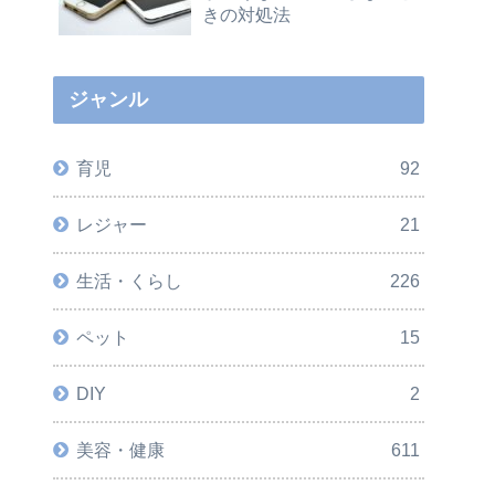
きの対処法
ジャンル
育児
92
レジャー
21
生活・くらし
226
ペット
15
DIY
2
美容・健康
611