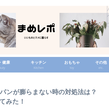
・健康
キッチン
おもちゃ
その他
auty
Kitchen
toy
etc.
パンが膨らまない時の対処法は？
てみた！