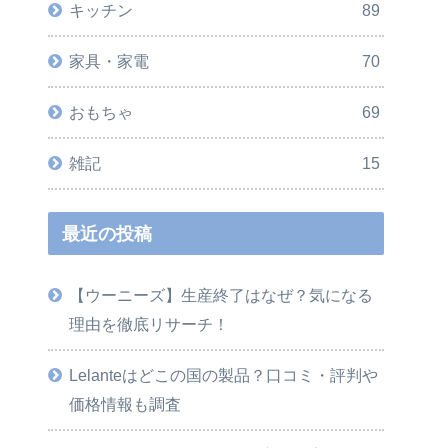
キッチン
89
家具・家電
70
おもちゃ
69
雑記
15
最近の投稿
【ウーニーズ】生産終了はなぜ？気になる
理由を徹底リサーチ！
Lelanteはどこの国の製品？口コミ・評判や
価格情報も調査