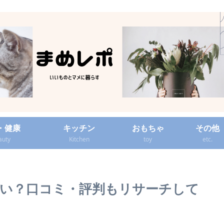
・健康
キッチン
おもちゃ
その他
auty
Kitchen
toy
etc.
い？口コミ・評判もリサーチして