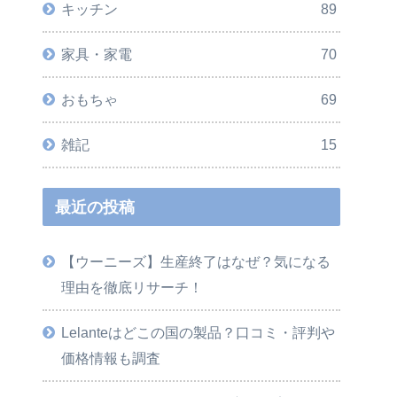
キッチン
89
家具・家電
70
おもちゃ
69
雑記
15
最近の投稿
【ウーニーズ】生産終了はなぜ？気になる
理由を徹底リサーチ！
Lelanteはどこの国の製品？口コミ・評判や
価格情報も調査