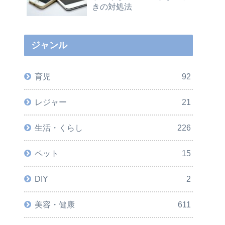
きの対処法
ジャンル
育児
92
レジャー
21
生活・くらし
226
ペット
15
DIY
2
美容・健康
611