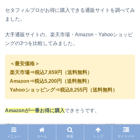
セタフィルプロが
お得に購入できる通販サイトを調べてみ
ました。
大手通販サイトの、楽天市場・Amazon・Yahooショッピ
ングの3つを比較してみました。
＜最安価格＞
楽天市場⇒税込7,659円（送料無料）
Amazon⇒税込5,200円（送料無料）
Yahooショッピング⇒税込8,255円（送料無料）
Amazonが一番お得に購入
できそうです。
通販サイトによっては、セールを行っている期間もあるの
で、いつも自分が使うサイトも確認してみてくださいね。
メニュー
ホーム
検索
トップ
サイドバー