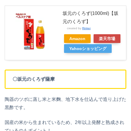
坂元のくろず(1000ml)【坂
元のくろず】
created by
Rinker
Amazon
楽天市場
Yahooショッピング
〇坂元のくろず薩摩
陶器のツボに蒸し米と米
麴
、地下水を仕込んで造り上げた
黒酢です。
国産の米から生まれているため、2年以上発酵と熟成され
ているのもポイント！