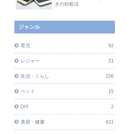
きの対処法
ジャンル
育児
92
レジャー
21
生活・くらし
226
ペット
15
DIY
2
美容・健康
611