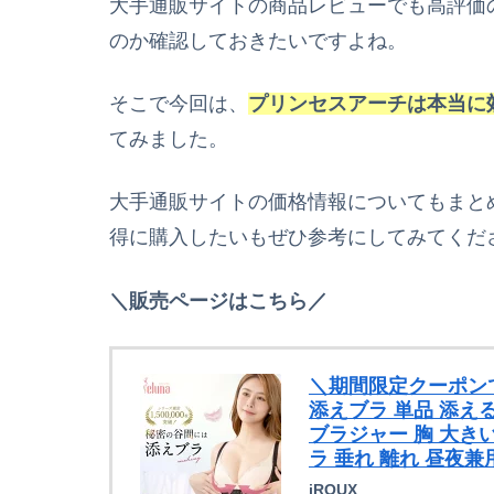
大手通販サイトの商品レビューでも高評価
のか確認しておきたいですよね。
そこで今回は、
プリンセスアーチは本当に
てみました。
大手通販サイトの価格情報についてもまと
得に購入したいもぜひ参考にしてみてくだ
＼販売ページはこちら／
＼期間限定クーポンで
添えブラ 単品 添え
ブラジャー 胸 大きい
ラ 垂れ 離れ 昼夜兼
iROUX