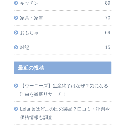
キッチン
89
家具・家電
70
おもちゃ
69
雑記
15
最近の投稿
【ウーニーズ】生産終了はなぜ？気になる
理由を徹底リサーチ！
Lelanteはどこの国の製品？口コミ・評判や
価格情報も調査