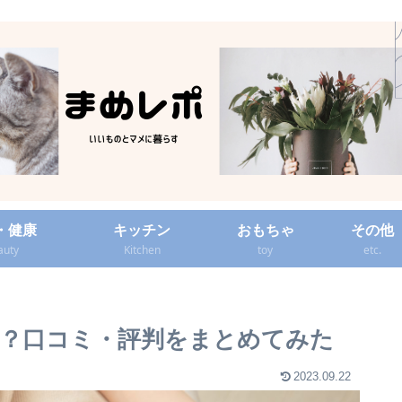
・健康
キッチン
おもちゃ
その他
auty
Kitchen
toy
etc.
？口コミ・評判をまとめてみた
2023.09.22