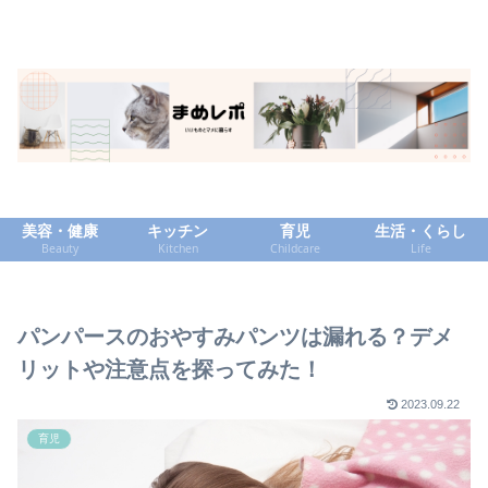
美容・健康
キッチン
育児
生活・くらし
Beauty
Kitchen
Childcare
Life
パンパースのおやすみパンツは漏れる？デメ
リットや注意点を探ってみた！
2023.09.22
育児