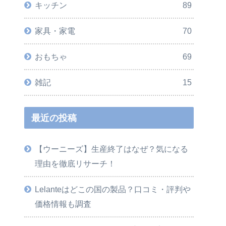
キッチン
89
家具・家電
70
おもちゃ
69
雑記
15
最近の投稿
【ウーニーズ】生産終了はなぜ？気になる
理由を徹底リサーチ！
Lelanteはどこの国の製品？口コミ・評判や
価格情報も調査