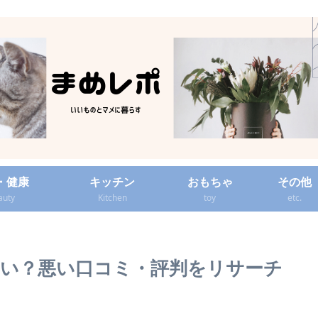
・健康
キッチン
おもちゃ
その他
auty
Kitchen
toy
etc.
い？悪い口コミ・評判をリサーチ