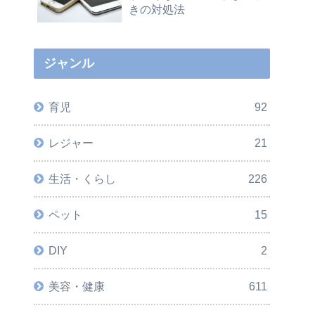
きの対処法
ジャンル
育児
92
レジャー
21
生活・くらし
226
ペット
15
DIY
2
美容・健康
611