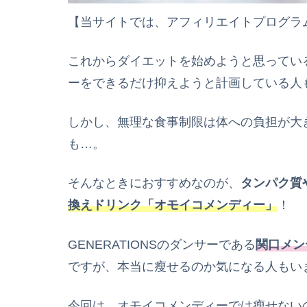
【当サイトでは、アフィリエイトプログラ
これからダイエットを始めようと思ってい
ーをできるだけ抑えようと計画している人
しかし、無理な食事制限は体への負担が大
も…。
そんなときにおすすめなのが、
タンパク質
換えドリンク「
オモイコメンディー」
！
GENERATIONSのダンサーである
関口メン
で
すが、本当に
瘦
せるのか気になる人もい
今回は、オモイコメンディーでは
瘦
せない