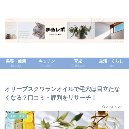
美容・健康
キッチン
育児
生活・くらし
Beauty
Kitchen
Childcare
Life
オリーブスクワランオイルで毛穴は目立たな
くなる？口コミ・評判をリサーチ！
2023.09.22
美容・健康