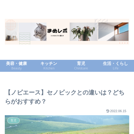
美容・健康
キッチン
育児
生活・くらし
Beauty
Kitchen
Childcare
Life
【ノビエース】セノビックとの違いは？どち
らがおすすめ？
2022.06.15
育児