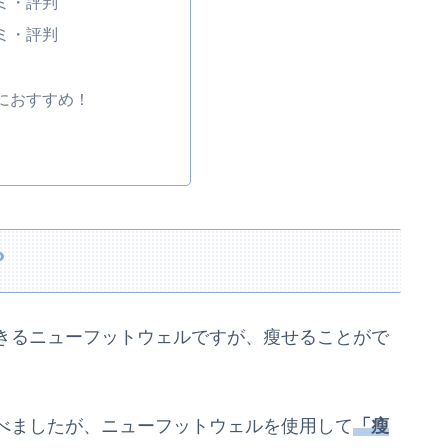
コミ・評判
コミ・評判
人におすすめ！
？
きる
ニューフットウェルですが、
瘦
せることがで
べましたが、ニューフットウェルを使用して
「
瘦