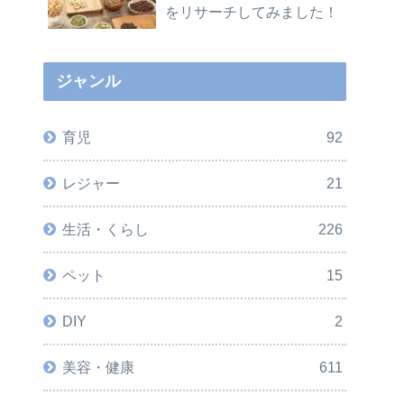
をリサーチしてみました！
ジャンル
育児
92
レジャー
21
生活・くらし
226
ペット
15
DIY
2
美容・健康
611