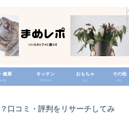
・健康
キッチン
おもちゃ
その他
auty
Kitchen
toy
etc.
？口コミ・評判をリサーチしてみ