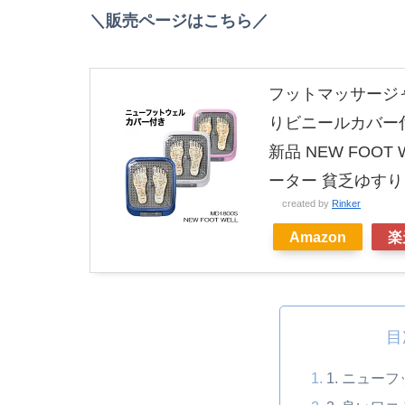
＼販売ページはこちら／
フットマッサージ
りビニールカバー
新品 NEW FOOT
ーター 貧乏ゆすり
created by
Rinker
Amazon
楽
目
1. ニュー