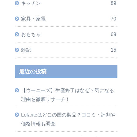
キッチン
89
家具・家電
70
おもちゃ
69
雑記
15
最近の投稿
【ウーニーズ】生産終了はなぜ？気になる
理由を徹底リサーチ！
Lelanteはどこの国の製品？口コミ・評判や
価格情報も調査