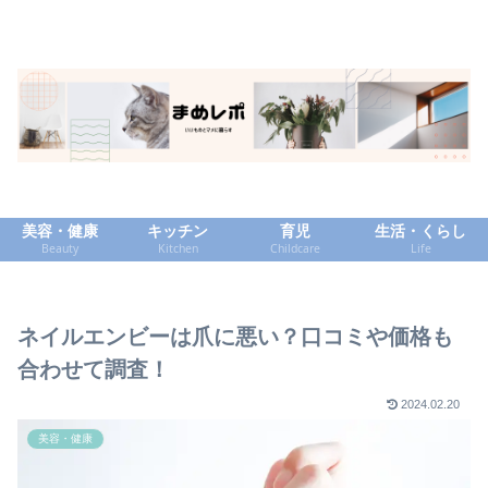
美容・健康
キッチン
育児
生活・くらし
Beauty
Kitchen
Childcare
Life
ネイルエンビーは爪に悪い？口コミや価格も
合わせて調査！
2024.02.20
美容・健康