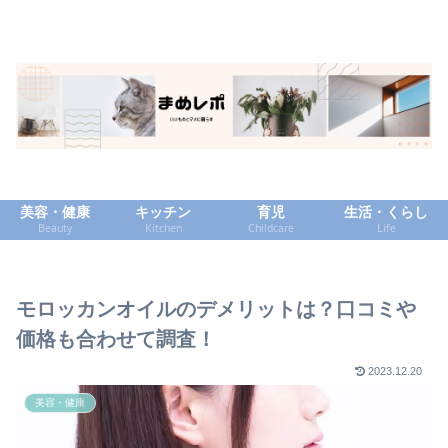
美容・健康
キッチン
育児
生活・くらし
Beauty
Kitchen
Childcare
Life
モロッカンオイルのデメリットは？口コミや
価格も合わせて調査！
2023.12.20
美容・健康