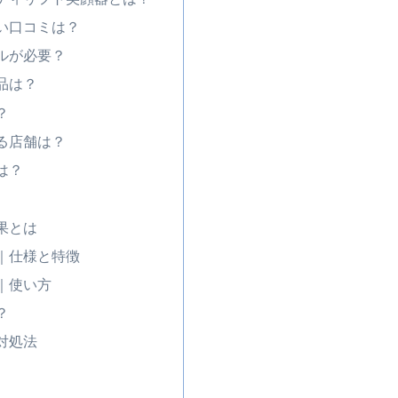
い口コミは？
ルが必要？
品は？
？
る店舗は？
は？
果とは
｜仕様と特徴
｜使い方
？
対処法