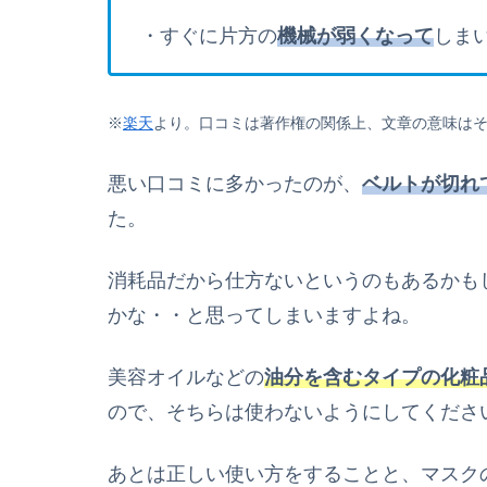
・
すぐに片方の
機械
が
弱くなって
しま
※
楽天
より。口コミは著作権の関係上、文章の意味は
悪い口コミ
に
多かったのが
、
ベルト
が
切れ
た
。
消耗品だから仕方ないというのもあるかも
かな・・と思ってしまいますよね。
美容オイルなどの
油分を含むタイプの化粧
ので
、
そちらは使わないよう
に
してくださ
あとは正しい使い方をすることと
、
マスク