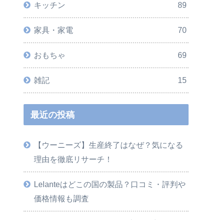
キッチン
89
家具・家電
70
おもちゃ
69
雑記
15
最近の投稿
【ウーニーズ】生産終了はなぜ？気になる
理由を徹底リサーチ！
Lelanteはどこの国の製品？口コミ・評判や
価格情報も調査