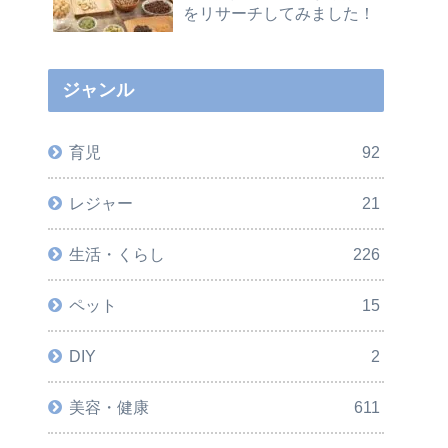
をリサーチしてみました！
ジャンル
育児
92
レジャー
21
生活・くらし
226
ペット
15
DIY
2
美容・健康
611