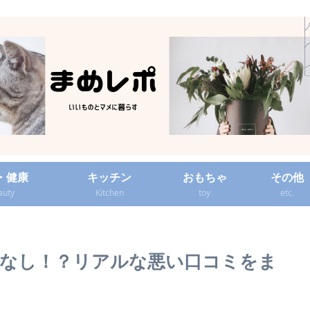
・健康
キッチン
おもちゃ
その他
auty
Kitchen
toy
etc.
なし！？リアルな悪い口コミをま