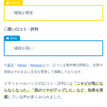
・種類が豊富
〇悪い口コミ・評判
・値段が高い
※
楽天
・
Yahoo
・
Amazon
より。
口コミは著作権の関係上、文章の
意味はそのままに文言を変更して掲載しております。
メディヒールパックの口コミ・評判には
「ニキビが気にな
らなくなった」「肌のツヤがアップした」など、効果を実
感
している声が多くみられました。