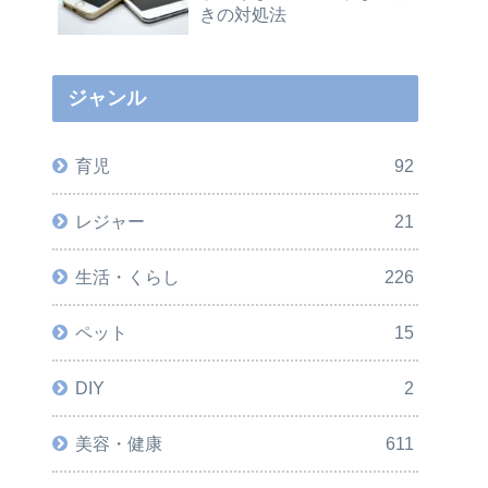
きの対処法
ジャンル
育児
92
レジャー
21
生活・くらし
226
ペット
15
DIY
2
美容・健康
611