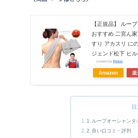
【正規品】 ループ
おすすめ 二宮ん家
すり アカスリ に
ジェンド松下 ヒル
created by
Rinker
Amazon
楽
目
1. ループオーシャン
2. 良い口コミ・評判