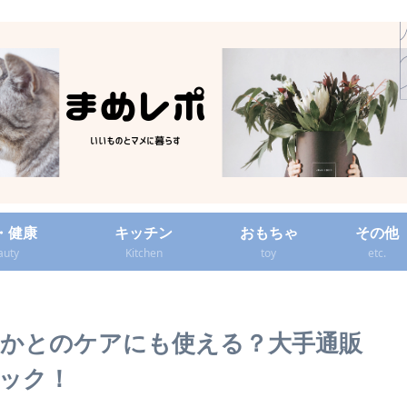
・健康
キッチン
おもちゃ
その他
auty
Kitchen
toy
etc.
かとのケアにも使える？大手通販
ック！