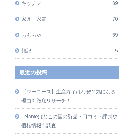
キッチン
89
家具・家電
70
おもちゃ
69
雑記
15
最近の投稿
【ウーニーズ】生産終了はなぜ？気になる
理由を徹底リサーチ！
Lelanteはどこの国の製品？口コミ・評判や
価格情報も調査