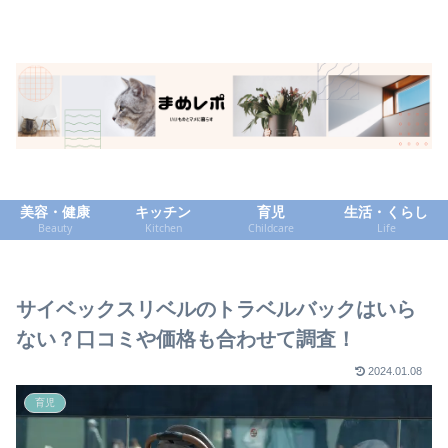
美容・健康
キッチン
育児
生活・くらし
Beauty
Kitchen
Childcare
Life
サイベックスリベルのトラベルバックはいら
ない？口コミや価格も合わせて調査！
2024.01.08
育児