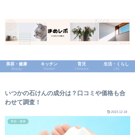
美容・健康
キッチン
育児
生活・くらし
Beauty
Kitchen
Childcare
Life
いつかの石けんの成分は？口コミや価格も合
わせて調査！
2023.12.18
美容・健康