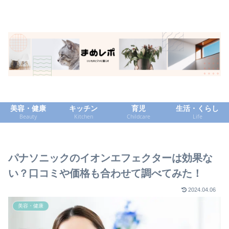
美容・健康
キッチン
育児
生活・くらし
Beauty
Kitchen
Childcare
Life
パナソニックのイオンエフェクターは効果な
い？口コミや価格も合わせて調べてみた！
2024.04.06
美容・健康