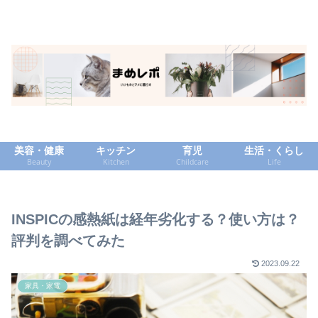
美容・健康
キッチン
育児
生活・くらし
Beauty
Kitchen
Childcare
Life
INSPICの感熱紙は経年劣化する？使い方は？
評判を調べてみた
2023.09.22
家具・家電