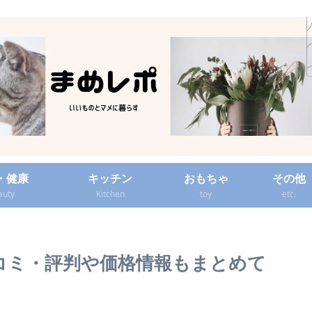
・健康
キッチン
おもちゃ
その他
auty
Kitchen
toy
etc.
？口コミ・評判や価格情報もまとめて