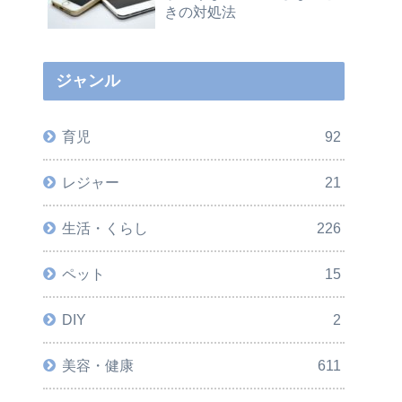
きの対処法
ジャンル
育児
92
レジャー
21
生活・くらし
226
ペット
15
DIY
2
美容・健康
611