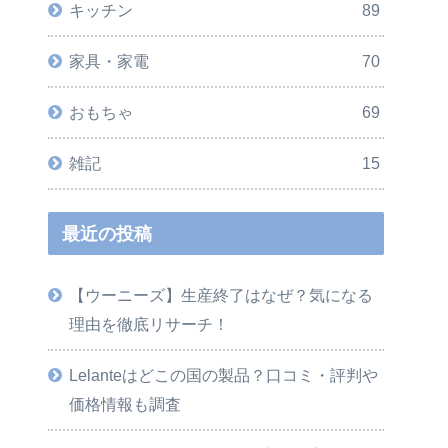
キッチン
89
家具・家電
70
おもちゃ
69
雑記
15
最近の投稿
【ウーニーズ】生産終了はなぜ？気になる
理由を徹底リサーチ！
Lelanteはどこの国の製品？口コミ・評判や
価格情報も調査