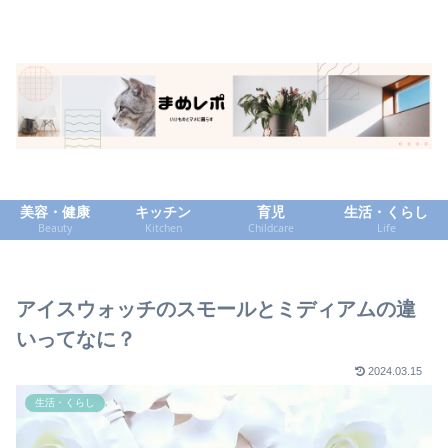
美容・健康
キッチン
育児
生活・くらし
Beauty
Kitchen
Childcare
Life
アイスウォッチのスモールとミディアムの違
いってなに？
2024.03.15
生活・くらし